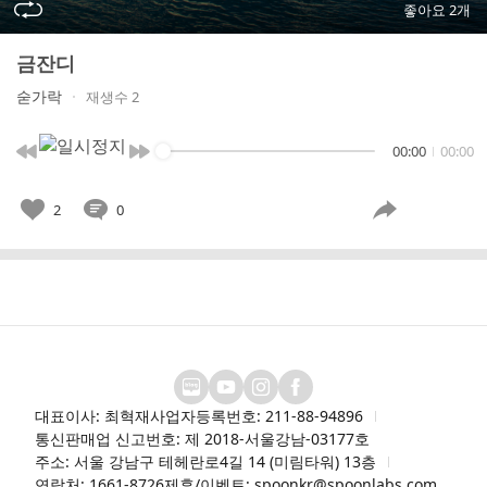
좋아요 2개
금잔디
숟가락
재생수 2
00:00
00:00
2
0
대표이사: 최혁재
사업자등록번호: 211-88-94896
통신판매업 신고번호: 제 2018-서울강남-03177호
주소: 서울 강남구 테헤란로4길 14 (미림타워) 13층
연락처: 1661-8726
제휴/이벤트: spoonkr@spoonlabs.com