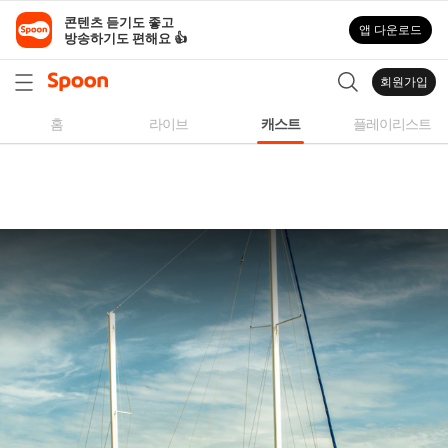
스
콘텐츠 듣기도 좋고

앱 다운로드
푼
방송하기도 편해요 👍
라
디
회원가입
오
|
홈
라이브
캐스트
플레이리스트
자
작
곡,
커
버
곡,
성
대
모
사
등
다
양
한