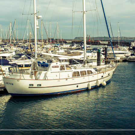
오
디
오
콘
텐
츠
를
들
어
보
세
요.