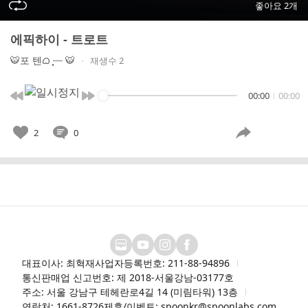
좋아요 2개
에픽하이 - 트로트
🐯포 텐ᜊ ִֶָ⎯ 🐯
재생수 2
00:00
00:00
2
0
대표이사: 최혁재
사업자등록번호: 211-88-94896
통신판매업 신고번호: 제 2018-서울강남-03177호
주소: 서울 강남구 테헤란로4길 14 (미림타워) 13층
연락처: 1661-8726
제휴/이벤트: spoonkr@spoonlabs.com