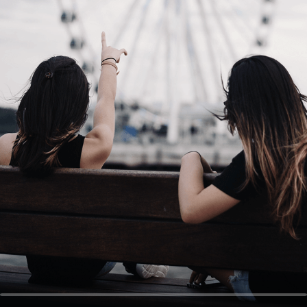
오
디
오
콘
텐
츠
를
들
어
보
세
요.