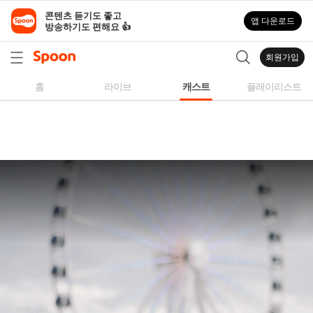
스
콘텐츠 듣기도 좋고

앱 다운로드
푼
방송하기도 편해요 👍
라
디
회원가입
오
|
홈
라이브
캐스트
플레이리스트
자
작
곡,
커
버
곡,
성
대
모
사
등
다
양
한