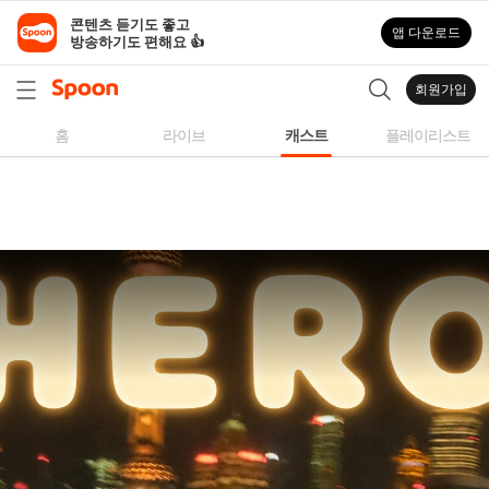
스
콘텐츠 듣기도 좋고

앱 다운로드
푼
방송하기도 편해요 👍
라
디
회원가입
오
|
홈
라이브
캐스트
플레이리스트
자
작
곡,
커
버
곡,
성
대
모
사
등
다
양
한