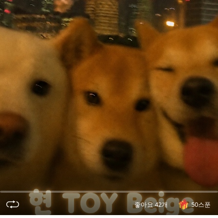
오
디
오
콘
텐
츠
를
들
어
보
세
요.
좋아요 42개
50스푼