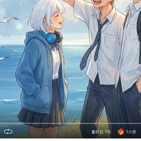
오
디
오
콘
텐
츠
를
들
어
보
세
요.
좋아요 7개
1스푼