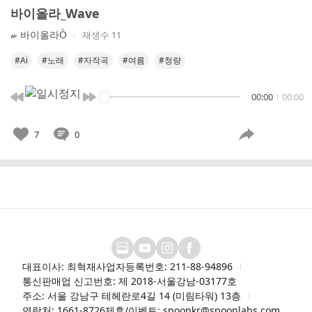
바이올라_Wave
𝓌 바이올라Oͮ
재생수 11
#Ai
#노래
#자작곡
#여름
#청량
00:00
00:00
7
0
대표이사: 최혁재
사업자등록번호: 211-88-94896
통신판매업 신고번호: 제 2018-서울강남-03177호
주소: 서울 강남구 테헤란로4길 14 (미림타워) 13층
연락처: 1661-8726
제휴/이벤트: spoonkr@spoonlabs.com