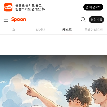
스
콘텐츠 듣기도 좋고

앱 다운로드
푼
방송하기도 편해요 👍
라
디
회원가입
오
|
홈
라이브
캐스트
플레이리스트
자
작
곡,
커
버
곡,
성
대
모
사
등
다
양
한