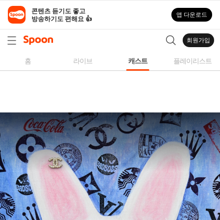
스
콘텐츠 듣기도 좋고

앱 다운로드
푼
방송하기도 편해요 👍
라
디
회원가입
오
|
홈
라이브
캐스트
플레이리스트
자
작
곡,
커
버
곡,
성
대
모
사
등
다
양
한