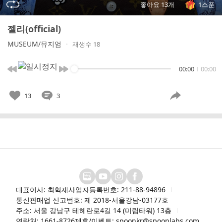
좋아요 13개
1스푼
젤리(official)
MUSEUM/뮤지엄
재생수 18
00:00
00:00
13
3
대표이사: 최혁재
사업자등록번호: 211-88-94896
통신판매업 신고번호: 제 2018-서울강남-03177호
주소: 서울 강남구 테헤란로4길 14 (미림타워) 13층
연락처: 1661-8726
제휴/이벤트: spoonkr@spoonlabs.com