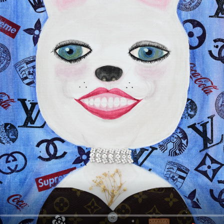
오
디
오
콘
텐
츠
를
들
어
보
세
요.