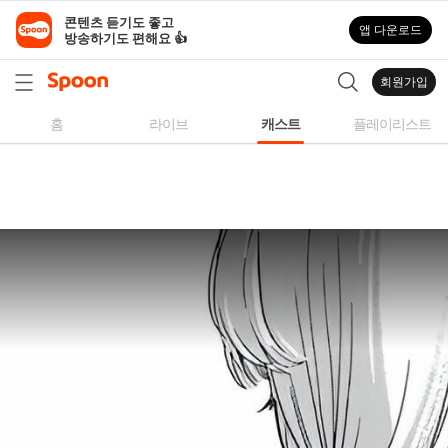
스
콘텐츠 듣기도 좋고

앱 다운로드
푼
방송하기도 편해요 👍
라
디
회원가입
오
|
홈
라이브
캐스트
플레이리스트
자
작
곡,
커
버
곡,
성
대
모
사
등
다
양
한