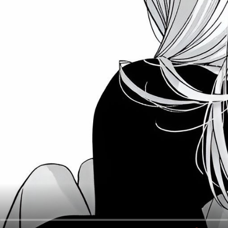
오
디
오
콘
텐
츠
를
들
어
보
세
요.