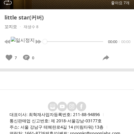
좋아요 7개
little star(커버)
꼬지모
재생수 8
00:00
00:00
7
0
대표이사: 최혁재
사업자등록번호: 211-88-94896
통신판매업 신고번호: 제 2018-서울강남-03177호
주소: 서울 강남구 테헤란로4길 14 (미림타워) 13층
연락처: 1661-8726
제휴/이벤트: spoonkr@spoonlabs.com