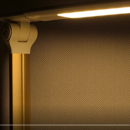
오
디
오
콘
텐
츠
를
들
어
보
세
요.