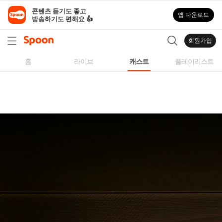
스
콘텐츠 듣기도 좋고

앱 다운로드
푼
방송하기도 편해요 👍
라
디
회원가입
오
|
홈
라이브
캐스트
플레이리스트
자
작
곡,
커
버
곡,
성
대
모
사
등
다
양
한