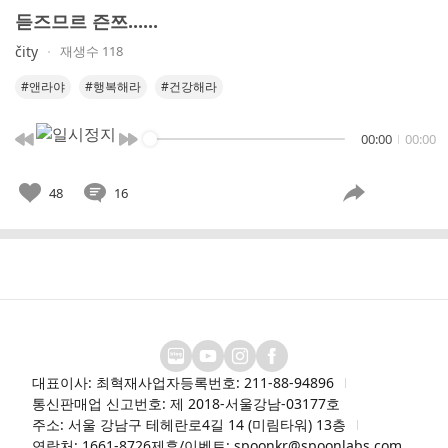
듣즈므르 즌쯔......
čity
재생수 118
#앤라야
#행복해라
#건강해라
00:00
00:00
48
16
대표이사: 최혁재
사업자등록번호: 211-88-94896
통신판매업 신고번호: 제 2018-서울강남-03177호
주소: 서울 강남구 테헤란로4길 14 (미림타워) 13층
연락처: 1661-8726
제휴/이벤트: spoonkr@spoonlabs.com