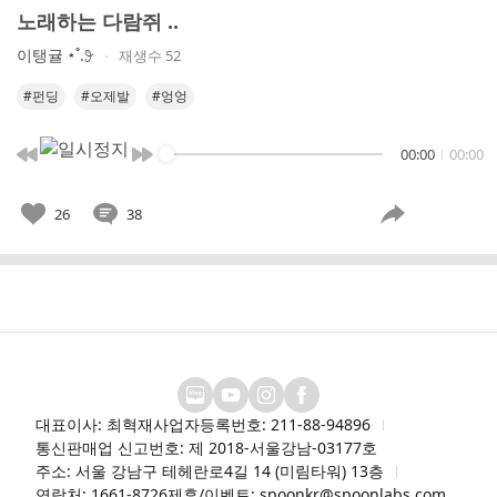
노래하는 다람쥐 ..
이탱귤 ⋆˚.𖥨
재생수 52
#펀딩
#오제발
#엉엉
00:00
00:00
26
38
대표이사: 최혁재
사업자등록번호: 211-88-94896
통신판매업 신고번호: 제 2018-서울강남-03177호
주소: 서울 강남구 테헤란로4길 14 (미림타워) 13층
연락처: 1661-8726
제휴/이벤트: spoonkr@spoonlabs.com