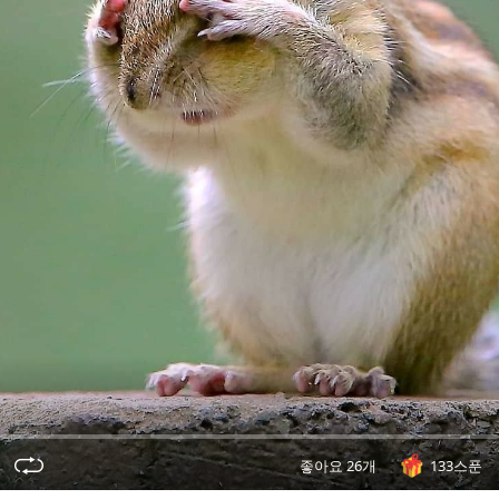
오
디
오
콘
텐
츠
를
들
어
보
세
요.
좋아요 26개
133스푼