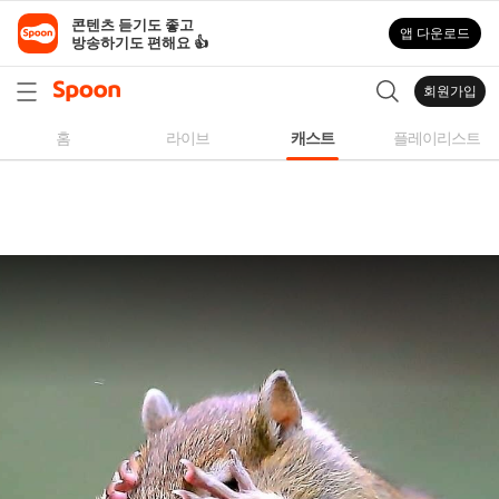
스
콘텐츠 듣기도 좋고

앱 다운로드
푼
방송하기도 편해요 👍
라
디
회원가입
오
|
홈
라이브
캐스트
플레이리스트
자
작
곡,
커
버
곡,
성
대
모
사
등
다
양
한