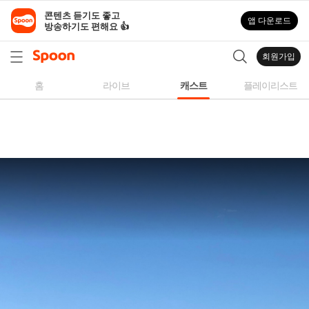
스
콘텐츠 듣기도 좋고

앱 다운로드
푼
방송하기도 편해요 👍
라
디
회원가입
오
|
홈
라이브
캐스트
플레이리스트
자
작
곡,
커
버
곡,
성
대
모
사
등
다
양
한