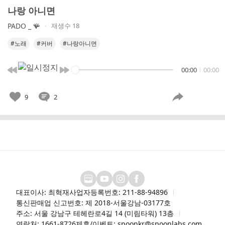
나랑 아니면
PADO _ 🪸
재생수 18
#노래
#커버
#나랑아니면
00:00
00:00
9
2
대표이사: 최혁재
사업자등록번호: 211-88-94896
통신판매업 신고번호: 제 2018-서울강남-03177호
주소: 서울 강남구 테헤란로4길 14 (미림타워) 13층
연락처: 1661-8726
제휴/이벤트: spoonkr@spoonlabs.com