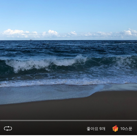
오
디
오
콘
텐
츠
를
들
어
보
세
요.
좋아요 9개
10스푼