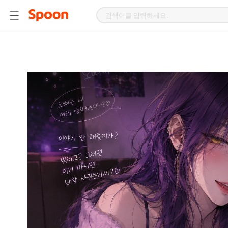
스
푼
라
디
오
|
자
작
곡,
커
버
곡,
성
대
모
사
등
다
양
한