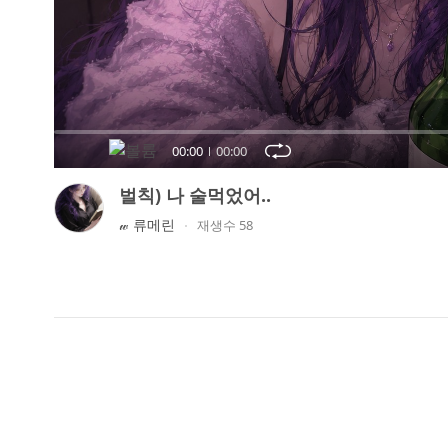
오
디
오
콘
텐
츠
00:00
00:00
를
들
벌칙) 나 술먹었어..
어
𝓌 류메린
재생수 58
보
세
요.