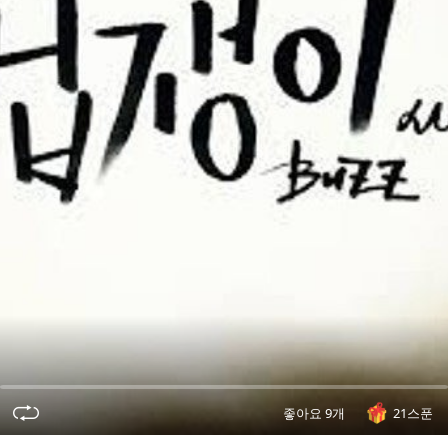
오
디
오
콘
텐
츠
를
들
어
보
세
요.
좋아요 9개
21스푼