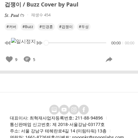
겁쟁이 / Buzz Cover by Paul
재생수 454
𝑺𝒕. 𝑷𝒂𝒖𝒍 ᡣ𐭩
#커버
#Buzz
#민경훈
#겁쟁이
#두성
00:00
00:00
9
5
대표이사: 최혁재
사업자등록번호: 211-88-94896
통신판매업 신고번호: 제 2018-서울강남-03177호
주소: 서울 강남구 테헤란로4길 14 (미림타워) 13층
연락처: 1661-8726
제휴/이벤트: spoonkr@spoonlabs.com