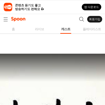
스
콘텐츠 듣기도 좋고

앱 다운로드
푼
방송하기도 편해요 👍
라
디
회원가입
오
|
홈
라이브
캐스트
플레이리스트
자
작
곡,
커
버
곡,
성
대
모
사
등
다
양
한