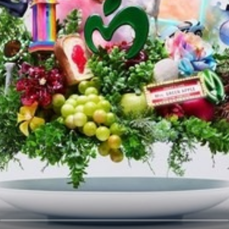
오
디
오
콘
텐
츠
를
들
어
보
세
요.