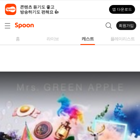
스
콘텐츠 듣기도 좋고

앱 다운로드
푼
방송하기도 편해요 👍
라
디
회원가입
오
|
홈
라이브
캐스트
플레이리스트
자
작
곡,
커
버
곡,
성
대
모
사
등
다
양
한