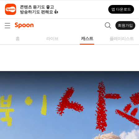
스
콘텐츠 듣기도 좋고

앱 다운로드
푼
방송하기도 편해요 👍
라
디
회원가입
오
|
홈
라이브
캐스트
플레이리스트
자
작
곡,
커
버
곡,
성
대
모
사
등
다
양
한