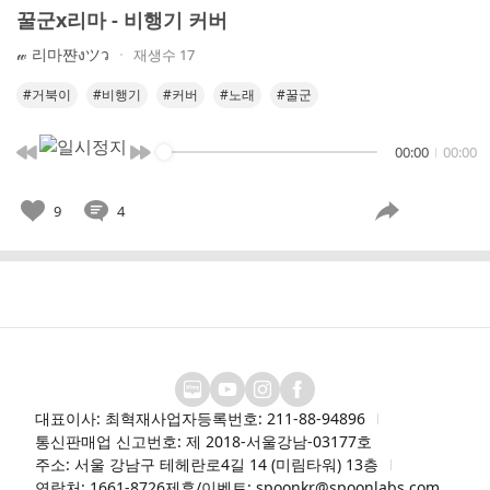
꿀군x리마 - 비행기 커버
𝓌 리마쨘งツว
재생수 17
#거북이
#비행기
#커버
#노래
#꿀군
00:00
00:00
9
4
대표이사: 최혁재
사업자등록번호: 211-88-94896
통신판매업 신고번호: 제 2018-서울강남-03177호
주소: 서울 강남구 테헤란로4길 14 (미림타워) 13층
연락처: 1661-8726
제휴/이벤트: spoonkr@spoonlabs.com