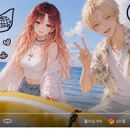
오
디
오
콘
텐
츠
를
들
어
보
세
요.
좋아요 9개
3스푼