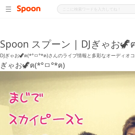
Spoon スプーン | DJぎゃお
DJぎゃお🦖ฅ(*°ㅁ°*ฅ)さんのライブ情報と多彩なオーデ
ぎゃお🦖ฅ(*°ㅁ°*ฅ)