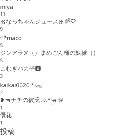
miya
11
🎀なっちゃんジュース🎀🌈♡
9
𓏲𝄢maco
5
ジンアラ@（）まめごん様の奴隷（）
5
こむぎバカ子🅱️
3
kaikai0626 *𓆌
2
❥🔫ナチの彼氏🌙.*·̩͙🚙🍪
1
優花
1
投稿