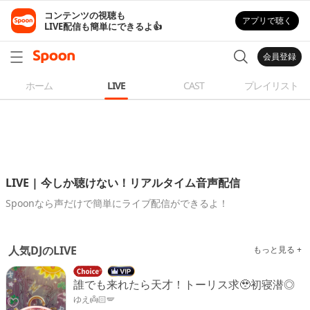
コンテンツの視聴も

アプリで聴く
LIVE配信も簡単にできるよ👍
会員登録
ホーム
LIVE
CAST
プレイリスト
LIVE | 今しか聴けない！リアルタイム音声配信
Spoonなら声だけで簡単にライブ配信ができるよ！
人気DJのLIVE
もっと見る +
誰でも来れたら天才！トーリス求🥹初寝潜◎
ゆえ👼🏻🪽