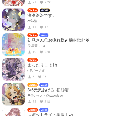
21
2.2k
洛洛洛洛です。
𝙧𝙖𝙠𝙪洛
11
17
初見さん◎お疲れ様💫機材歌枠💖
雫 星茉-ema-
19
230
まったりしよ1h
⑅ 𖠚໊｡ﾟ一ノ瀬
6
35
8/6元気あげる‼️初◎潜
♥🐶いっとぅ@ittwodayo
35
318
スポットライト掲載中🌙