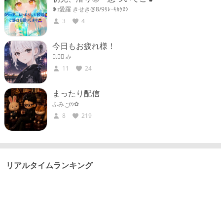
❥ɪ愛羅 きせき@8/9ﾘﾚｰｷｶｸﾇｼ
3
4
今日もお疲れ様！
☁︎.ྀི み
11
24
まったり配信
ふみ ·͜·ᰔ✿︎
8
219
リアルタイムランキング