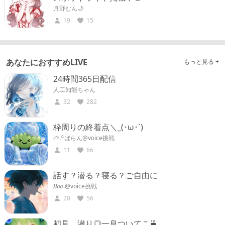
月野むん🌙
19
15
あなたにおすすめLIVE
もっと見る +
24時間365日配信
人工知能ちゃん
32
282
枠周りの終着点＼_(･ω･`)
‪🌱.꙳ばらん@voice挑戦
11
66
話す？潜る？寝る？ご自由に
𝐵𝑜𝑜.@voice挑戦
20
56
初見、潜り◎一息ついてこ🍵