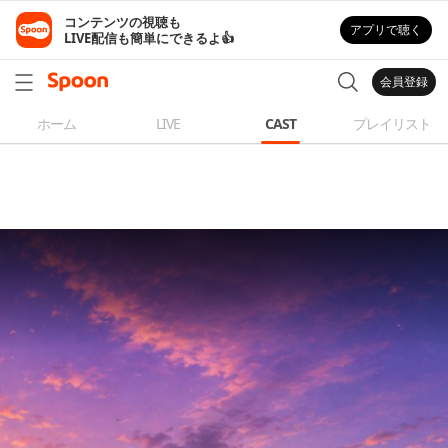
コンテンツの視聴も

アプリで聴く
LIVE配信も簡単にできるよ👍
会員登録
ホーム
LIVE
CAST
プレイリスト