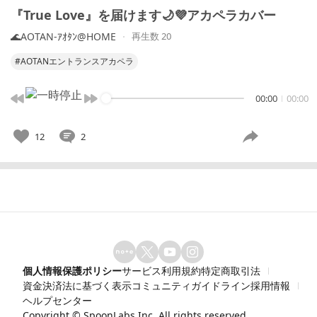
『True Love』を届けます🌙💜アカペラカバー
🌊AOTAN-ｱｵﾀﾝ@HOME
再生数 20
#AOTANエントランスアカペラ
00:00
00:00
12
2
個人情報保護ポリシー
サービス利用規約
特定商取引法
資金決済法に基づく表示
コミュニティガイドライン
採用情報
ヘルプセンター
Copyright ©
SpoonLabs Inc.
All rights reserved.