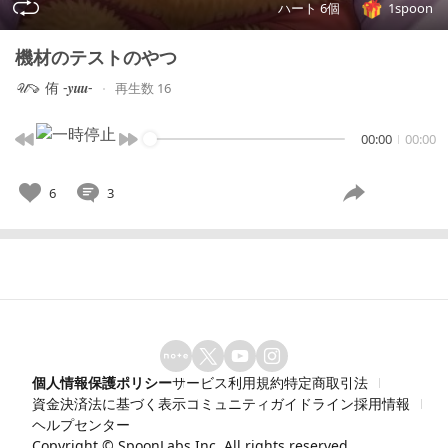
ハート 6個
1spoon
機材のテストのやつ
𝒰🍠 侑 -𝒚𝒖𝒖-
再生数 16
00:00
00:00
6
3
個人情報保護ポリシー
サービス利用規約
特定商取引法
資金決済法に基づく表示
コミュニティガイドライン
採用情報
ヘルプセンター
Copyright ©
SpoonLabs Inc.
All rights reserved.