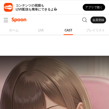
コンテンツの視聴も

アプリで聴く
LIVE配信も簡単にできるよ👍
会員登録
ホーム
LIVE
CAST
プレイリスト