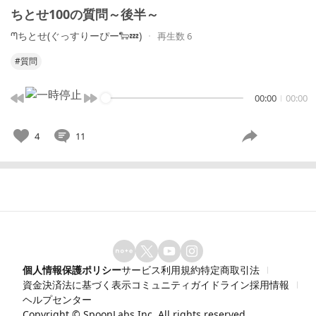
ちとせ100の質問～後半～
ᘉちとせ(ぐっすりーぴー🐑💤)
再生数 6
#質問
00:00
00:00
4
11
個人情報保護ポリシー
サービス利用規約
特定商取引法
資金決済法に基づく表示
コミュニティガイドライン
採用情報
ヘルプセンター
Copyright ©
SpoonLabs Inc.
All rights reserved.