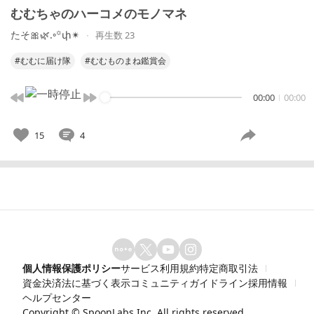
むむちゃのハーコメのモノマネ
たそ🎀🌿.∘꙳փ✴︎
再生数 23
#むむに届け隊
#むむものまね鑑賞会
00:00
00:00
15
4
個人情報保護ポリシー
サービス利用規約
特定商取引法
資金決済法に基づく表示
コミュニティガイドライン
採用情報
ヘルプセンター
Copyright ©
SpoonLabs Inc.
All rights reserved.