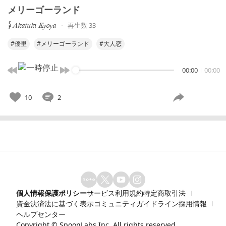
メリーゴーランド
⨒ 𝐴𝑘𝑎𝑡𝑢𝑘𝑖 𝐾𝑦𝑜𝑦𝑎
再生数 33
#優里
#メリーゴーランド
#大人恋
00:00
00:00
10
2
個人情報保護ポリシー
サービス利用規約
特定商取引法
資金決済法に基づく表示
コミュニティガイドライン
採用情報
ヘルプセンター
Copyright ©
SpoonLabs Inc.
All rights reserved.