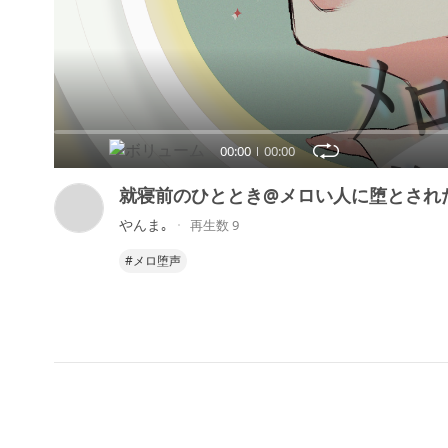
00:00
00:00
就寝前のひととき@メロい人に堕とされ
やんま｡
再生数 9
#メロ堕声