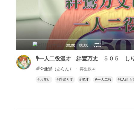
00:00
00:00
🎙一人二役漫才 絆鸞万丈 ５０５ し
🌈🦅亜鸞（あらん）
再生数 4
#お笑い
#絆鸞万丈
#漫才
#一人二役
#CAST