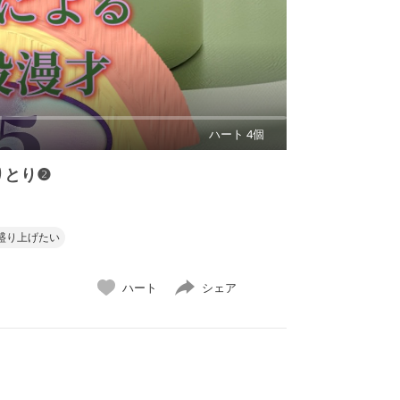
ハート 4個
りとり❷
も盛り上げたい
ハート
シェア