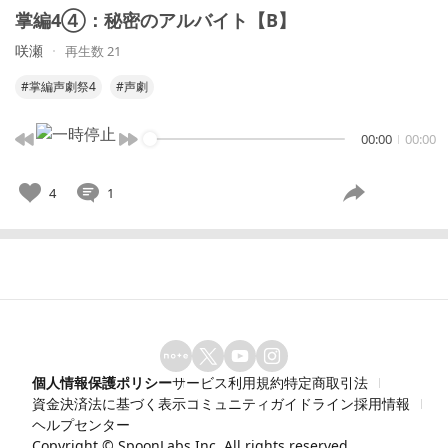
掌編4④：秘密のアルバイト【B】
咲瀬
再生数 21
#掌編声劇祭4
#声劇
00:00
00:00
4
1
個人情報保護ポリシー
サービス利用規約
特定商取引法
資金決済法に基づく表示
コミュニティガイドライン
採用情報
ヘルプセンター
Copyright ©
SpoonLabs Inc.
All rights reserved.