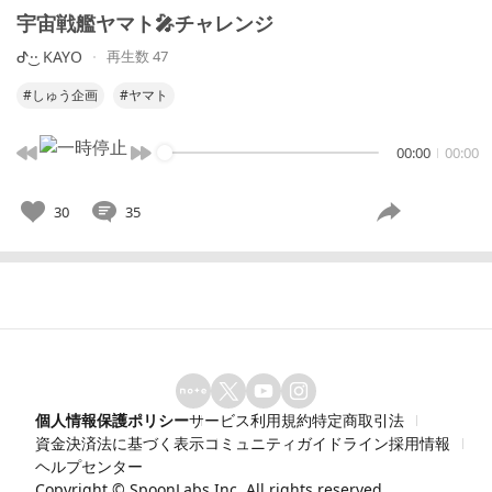
宇宙戦艦ヤマト🎤チャレンジ
︎︎ᕷ·͜· KAYO
再生数 47
#しゅう企画
#ヤマト
00:00
00:00
30
35
個人情報保護ポリシー
サービス利用規約
特定商取引法
資金決済法に基づく表示
コミュニティガイドライン
採用情報
ヘルプセンター
Copyright ©
SpoonLabs Inc.
All rights reserved.