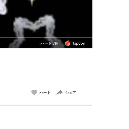
ハート 7個
1spoon
ハート
シェア