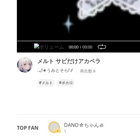
00:00
00:00
メルト サビだけアカペラ
.🌙✬うみとそら⨡⍻
再生数 8
#メルト
#ボカロ
DANO☆ちゃん🦪
TOP FAN
1