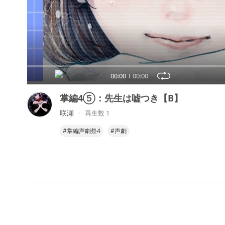
00:00
00:00
掌編4⑤：先生は嘘つき【B】
咲瀬
再生数 1
#掌編声劇祭4
#声劇