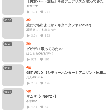
【男女パート逆転】革命デュアリズム 歌ってみた
🍫ガーナ
1.2k
271
2位
03:35
旅にでも出よっか / キタニタツヤ (cover)
25@旅にでも出よっか
3.9k
353
3位
02:46
ビビデバ 歌ってみた⟡.·
はなまる@ビビデバ
971
101
4位
04:00
GET WILD 【シティーハンター】アニソン・昭和平
成のヒット曲歌ってみた！
凡人-BOND-
2.5k
126
5位
03:34
ザムザ【- NØYZ -】
不幸bot
1.5k
87