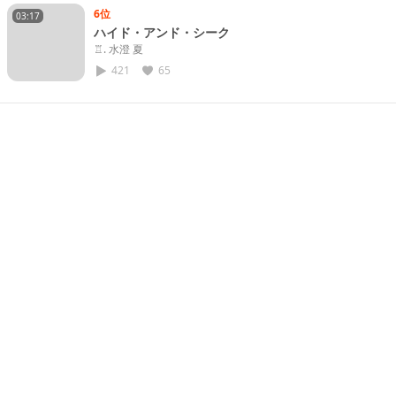
6位
03:17
ハイド・アンド・シーク
♖. 水澄 夏
421
65