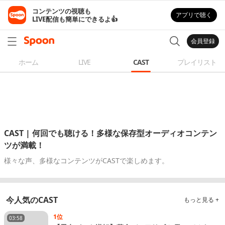
コンテンツの視聴も

アプリで聴く
LIVE配信も簡単にできるよ👍
会員登録
ホーム
LIVE
CAST
プレイリスト
CAST | 何回でも聴ける！多様な保存型オーディオコンテン
ツが満載！
様々な声、多様なコンテンツがCASTで楽しめます。
今人気のCAST
もっと見る +
1位
03:58