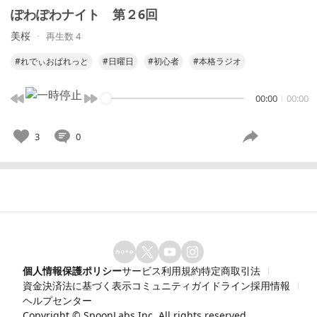
ぽわぽわナイト 第２6回
美桜
再生数 4
#れでぃおぱれっと
#日曜日
#初心者
#本格ラジオ
00:00
00:00
3
0
個人情報保護ポリシー
サービス利用規約
特定商取引法
資金決済法に基づく表示
コミュニティガイドライン
採用情報
ヘルプセンター
Copyright ©
SpoonLabs Inc.
All rights reserved.