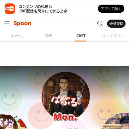
コンテンツの視聴も

アプリで聴く
LIVE配信も簡単にできるよ👍
会員登録
ホーム
LIVE
CAST
プレイリスト