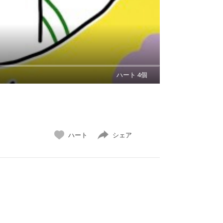
ハート 4個
ハート
シェア