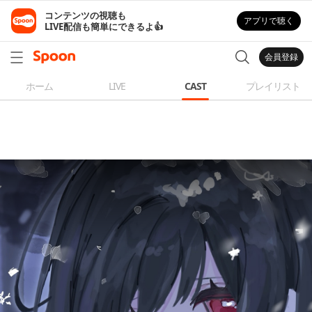
コンテンツの視聴も

アプリで聴く
LIVE配信も簡単にできるよ👍
会員登録
ホーム
LIVE
CAST
プレイリスト