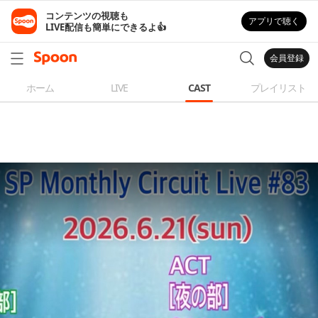
コンテンツの視聴も

アプリで聴く
LIVE配信も簡単にできるよ👍
会員登録
ホーム
LIVE
CAST
プレイリスト