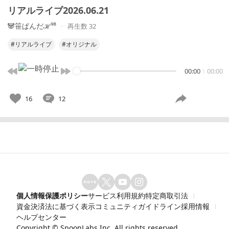
リアルライブ2026.06.21
🐼笹ぱんだℋ⁹⁸
再生数 32
#リアルライブ
#オリジナル
00:00
00:00
16
12
個人情報保護ポリシー
サービス利用規約
特定商取引法
資金決済法に基づく表示
コミュニティガイドライン
採用情報
ヘルプセンター
Copyright ©
SpoonLabs Inc.
All rights reserved.