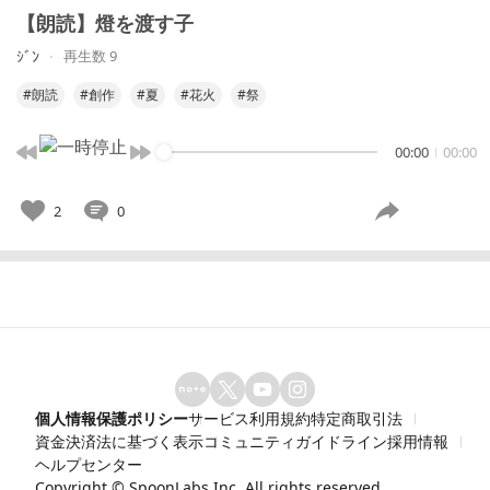
【朗読】燈を渡す子
ｼﾞﾝ
再生数 9
#朗読
#創作
#夏
#花火
#祭
00:00
00:00
2
0
個人情報保護ポリシー
サービス利用規約
特定商取引法
資金決済法に基づく表示
コミュニティガイドライン
採用情報
ヘルプセンター
Copyright ©
SpoonLabs Inc.
All rights reserved.