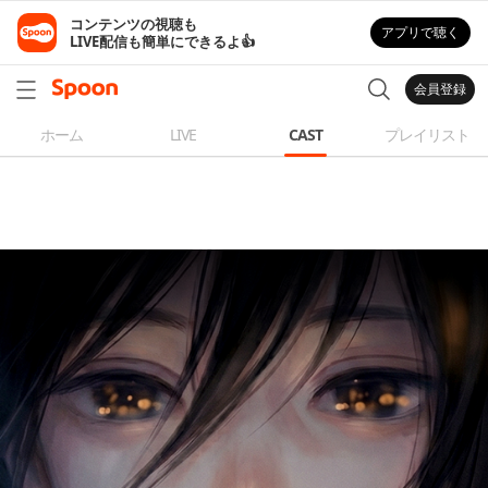
コンテンツの視聴も

アプリで聴く
LIVE配信も簡単にできるよ👍
会員登録
ホーム
LIVE
CAST
プレイリスト