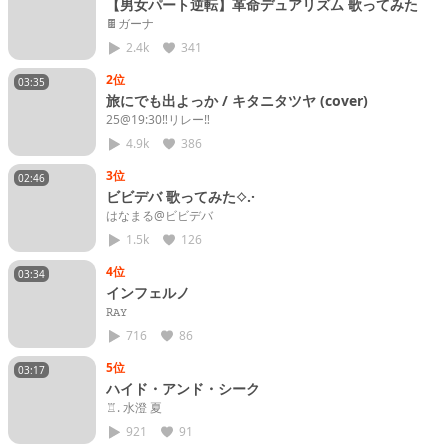
【男女パート逆転】革命デュアリズム 歌ってみた
🍫ガーナ
2.4k
341
2位
03:35
旅にでも出よっか / キタニタツヤ (cover)
25@19:30‼️リレー‼️
4.9k
386
3位
02:46
ビビデバ 歌ってみた⟡.·
はなまる@ビビデバ
1.5k
126
4位
03:34
インフェルノ
𝚁𝙰𝚈
716
86
5位
03:17
ハイド・アンド・シーク
♖. 水澄 夏
921
91