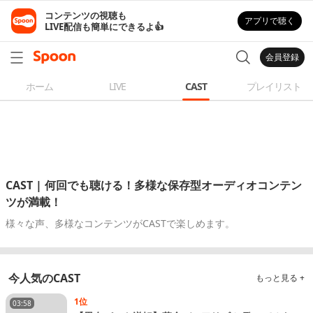
コンテンツの視聴も

アプリで聴く
LIVE配信も簡単にできるよ👍
会員登録
ホーム
LIVE
CAST
プレイリスト
CAST | 何回でも聴ける！多様な保存型オーディオコンテン
ツが満載！
様々な声、多様なコンテンツがCASTで楽しめます。
今人気のCAST
もっと見る +
1位
03:58