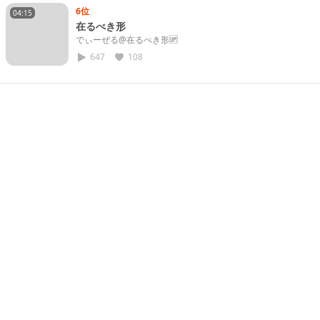
6位
04:15
在るべき形
でぃーぜる@在るべき形🆙
647
108