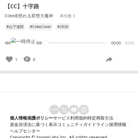
【CC】十字路
Coke@怒れる変態大魔神
再生数 3
#山下達郎
#CokeCover
#2026
00:00
00:00
1
0
個人情報保護ポリシー
サービス利用規約
特定商取引法
資金決済法に基づく表示
コミュニティガイドライン
採用情報
ヘルプセンター
Copyright ©
SpoonLabs Inc.
All rights reserved.