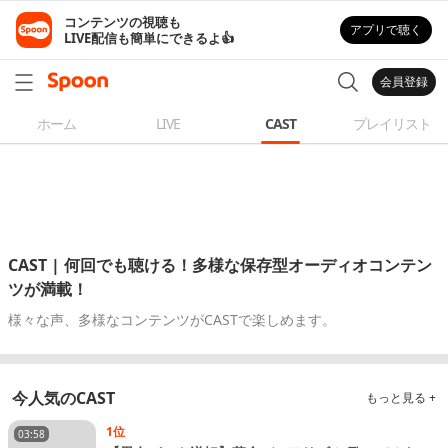
コンテンツの視聴も

アプリで聴く
LIVE配信も簡単にできるよ👍
会員登録
ホーム
LIVE
CAST
プレイリスト
CAST | 何回でも聴ける！多様な保存型オーディオコンテン
ツが満載！
様々な声、多様なコンテンツがCASTで楽しめます。
今人気のCAST
もっと見る +
1位
03:58