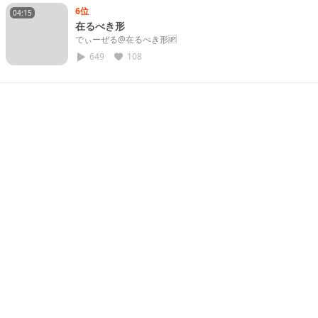
6位
04:15
在るべき形
でぃーぜる@在るべき形🆙
649
108