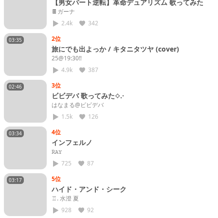
【男女パート逆転】革命デュアリズム 歌ってみた
🍫ガーナ
2.4k
342
2位
03:35
旅にでも出よっか / キタニタツヤ (cover)
25@19:30‼️
4.9k
387
3位
02:46
ビビデバ 歌ってみた⟡.·
はなまる@ビビデバ
1.5k
126
4位
03:34
インフェルノ
𝚁𝙰𝚈
725
87
5位
03:17
ハイド・アンド・シーク
♖. 水澄 夏
928
92