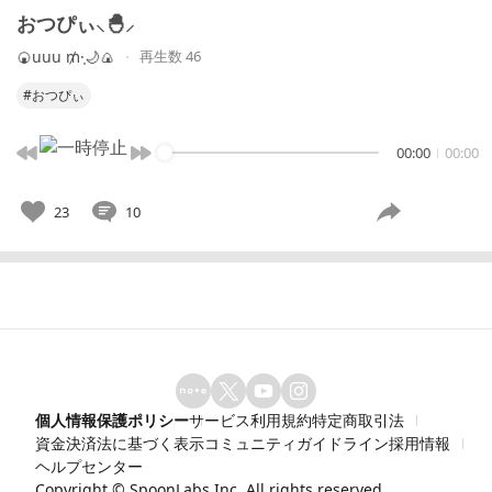
おつぴぃ‪⸜‪‪‪‪🐣⸝‬‪‪
🍘‬uuu ₥·̩🌙🍙
再生数 46
#おつぴぃ
00:00
00:00
23
10
個人情報保護ポリシー
サービス利用規約
特定商取引法
資金決済法に基づく表示
コミュニティガイドライン
採用情報
ヘルプセンター
Copyright ©
SpoonLabs Inc.
All rights reserved.