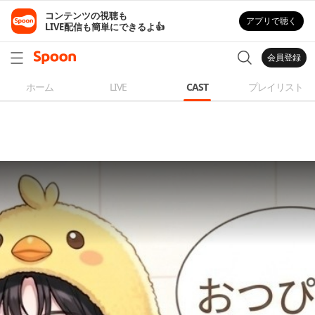
コンテンツの視聴も

アプリで聴く
LIVE配信も簡単にできるよ👍
会員登録
ホーム
LIVE
CAST
プレイリスト