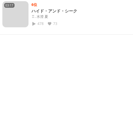
6位
03:17
ハイド・アンド・シーク
♖. 水澄 夏
478
73