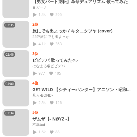
【男女パート逆転】革命デュアリズム 歌ってみた
🍫ガーナ
1.4k
295
2位
03:35
旅にでも出よっか / キタニタツヤ (cover)
25@旅にでも出よっか
4.1k
363
3位
02:46
ビビデバ 歌ってみた⟡.·
はなまる@ビビデバ
977
105
4位
04:00
GET WILD 【シティーハンター】アニソン・昭和平
成のヒット曲歌ってみた！
凡人-BOND-
2.5k
126
5位
03:34
ザムザ【- NØYZ -】
不幸bot
1.6k
88