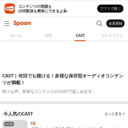
コンテンツの視聴も

アプリで聴く
LIVE配信も簡単にできるよ👍
会員登録
ホーム
LIVE
CAST
プレイリスト
CAST | 何回でも聴ける！多様な保存型オーディオコンテン
ツが満載！
様々な声、多様なコンテンツがCASTで楽しめます。
今人気のCAST
もっと見る +
1位
03:58