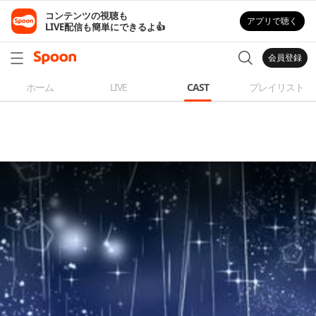
コンテンツの視聴も

アプリで聴く
LIVE配信も簡単にできるよ👍
会員登録
ホーム
LIVE
CAST
プレイリスト