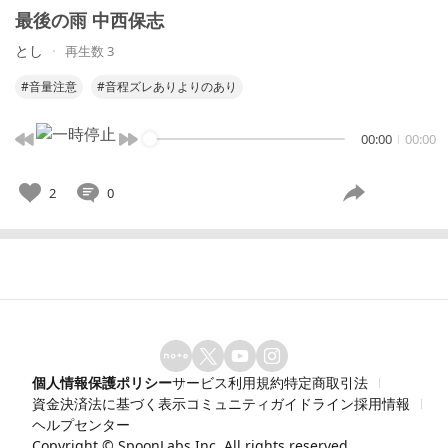
最後の雨 中西保志
とし
再生数 3
#音量注意
#音程ズレありよりのあり
00:00
00:00
2
0
個人情報保護ポリシー
サービス利用規約
特定商取引法
資金決済法に基づく表示
コミュニティガイドライン
採用情報
ヘルプセンター
Copyright ©
SpoonLabs Inc.
All rights reserved.