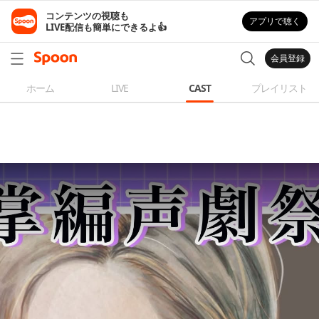
コンテンツの視聴も

アプリで聴く
LIVE配信も簡単にできるよ👍
会員登録
ホーム
LIVE
CAST
プレイリスト