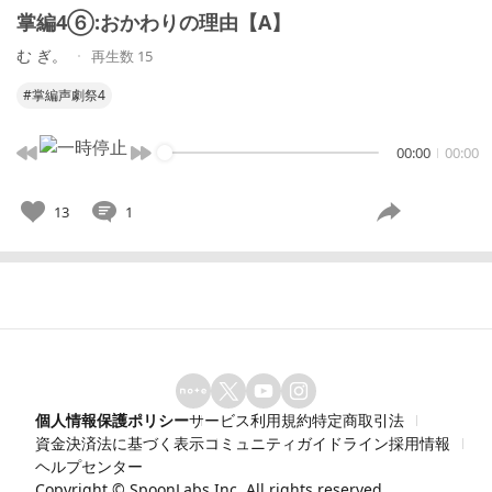
掌編4⑥:おかわりの理由【A】
む ぎ。
再生数 15
#掌編声劇祭4
00:00
00:00
13
1
個人情報保護ポリシー
サービス利用規約
特定商取引法
資金決済法に基づく表示
コミュニティガイドライン
採用情報
ヘルプセンター
Copyright ©
SpoonLabs Inc.
All rights reserved.