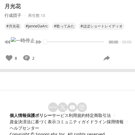
月光花
行成団子
再生数 13
#月光花
#JanneDaArc
#歌ってみた
#ほぼショートレイディオ
00:00
00:00
8
2
個人情報保護ポリシー
サービス利用規約
特定商取引法
資金決済法に基づく表示
コミュニティガイドライン
採用情報
ヘルプセンター
Copyright ©
SpoonLabs Inc.
All rights reserved.