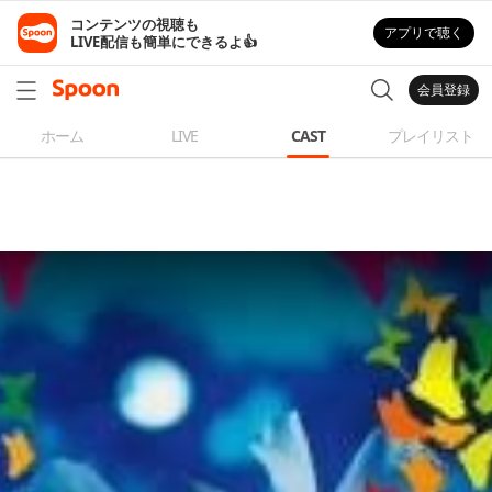
コンテンツの視聴も

アプリで聴く
LIVE配信も簡単にできるよ👍
会員登録
ホーム
LIVE
CAST
プレイリスト