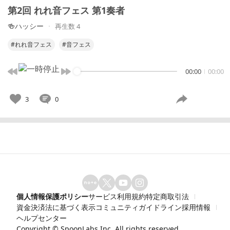
第2回 れれ音フェス 第1奏者
🍻ハッシー
再生数 4
#れれ音フェス
#音フェス
00:00
00:00
3
0
個人情報保護ポリシー
サービス利用規約
特定商取引法
資金決済法に基づく表示
コミュニティガイドライン
採用情報
ヘルプセンター
Copyright ©
SpoonLabs Inc.
All rights reserved.