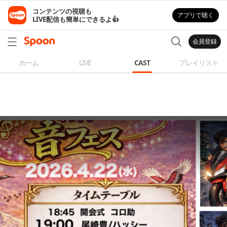
コンテンツの視聴も

アプリで聴く
LIVE配信も簡単にできるよ👍
会員登録
ホーム
LIVE
CAST
プレイリスト