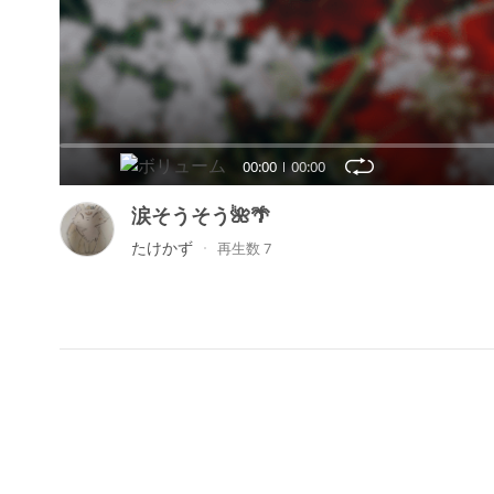
00:00
00:00
涙そうそう🌺🌴
たけかず
再生数 7