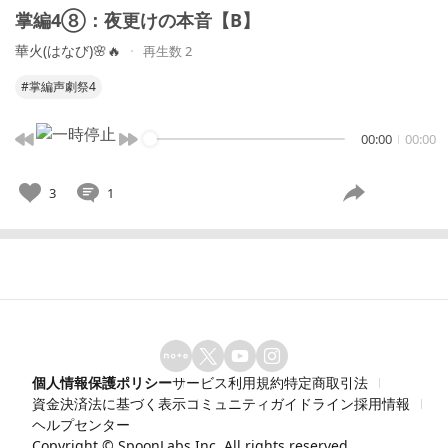
掌編4⑧：夜更けの本音【B】
華火(はなび)🌸🔥
再生数 2
#掌編声劇祭4
00:00
00:00
3
1
個人情報保護ポリシー
サービス利用規約
特定商取引法
資金決済法に基づく表示
コミュニティガイドライン
採用情報
ヘルプセンター
Copyright ©
SpoonLabs Inc.
All rights reserved.