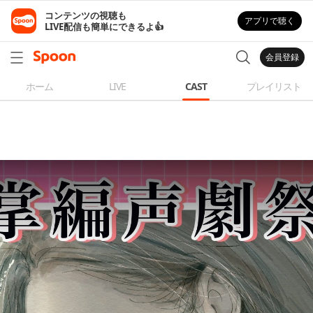
コンテンツの視聴も

アプリで聴く
LIVE配信も簡単にできるよ👍
会員登録
ホーム
LIVE
CAST
プレイリスト