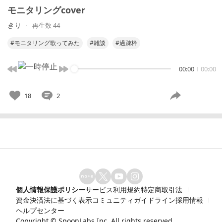
モニタリングcover
きり
再生数 44
#モニタリング歌ってみた
#雑談
#過疎枠
00:00
00:00
18
2
個人情報保護ポリシー
サービス利用規約
特定商取引法
資金決済法に基づく表示
コミュニティガイドライン
採用情報
ヘルプセンター
Copyright ©
SpoonLabs Inc.
All rights reserved.