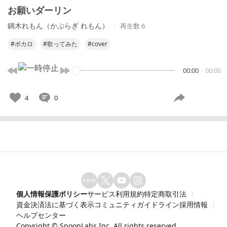
お願いダーリン
鏑木れもん（かぶらぎ れもん）
再生数 6
#ボカロ
#歌ってみた
#cover
00:00
00:00
4
0
個人情報保護ポリシー
サービス利用規約
特定商取引法
資金決済法に基づく表示
コミュニティガイドライン
採用情報
ヘルプセンター
Copyright ©
SpoonLabs Inc.
All rights reserved.