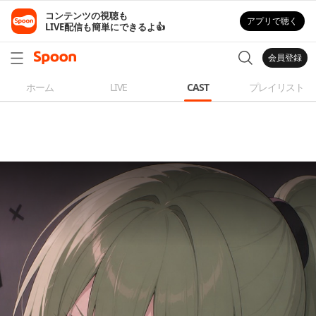
コンテンツの視聴も

アプリで聴く
LIVE配信も簡単にできるよ👍
会員登録
ホーム
LIVE
CAST
プレイリスト