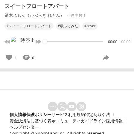
スイートフロートアパート
鏑木れもん（かぶらぎ れもん）
再生数 1
#スイートフロートアパート
#歌ってみた
#cover
00:00
00:00
1
0
個人情報保護ポリシー
サービス利用規約
特定商取引法
資金決済法に基づく表示
コミュニティガイドライン
採用情報
ヘルプセンター
Copyright ©
SpoonLabs Inc.
All rights reserved.