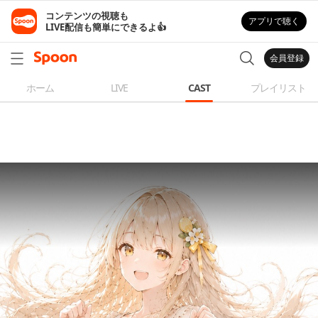
コンテンツの視聴も

アプリで聴く
LIVE配信も簡単にできるよ👍
会員登録
ホーム
LIVE
CAST
プレイリスト