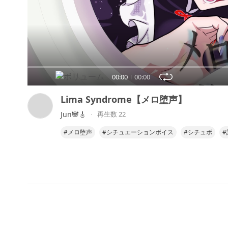
00:00
00:00
Lima Syndrome【メロ堕声】
Jun🐼🎸
再生数 22
#メロ堕声
#シチュエーションボイス
#シチュボ
#