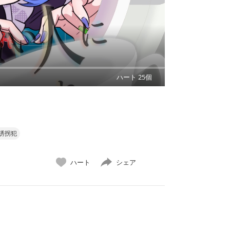
ハート 25個
誘拐犯
ハート
シェア