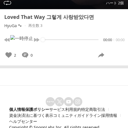
ハート 2個
Loved That Way 그렇게 사랑받았다면
HyυGa 🐾
再生数 3
00:00
00:00
2
0
個人情報保護ポリシー
サービス利用規約
特定商取引法
資金決済法に基づく表示
コミュニティガイドライン
採用情報
ヘルプセンター
Copyright ©
SpoonLabs Inc.
All rights reserved.