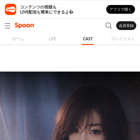
コンテンツの視聴も

アプリで聴く
LIVE配信も簡単にできるよ👍
会員登録
ホーム
LIVE
CAST
プレイリスト