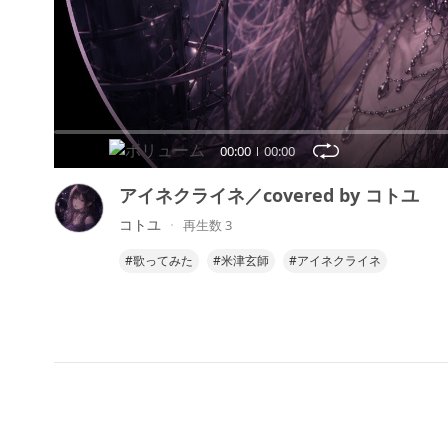
00:00
00:00
アイネクライネ／covered by コトユ
コトユ
再生数 3
#歌ってみた
#米津玄師
#アイネクライネ